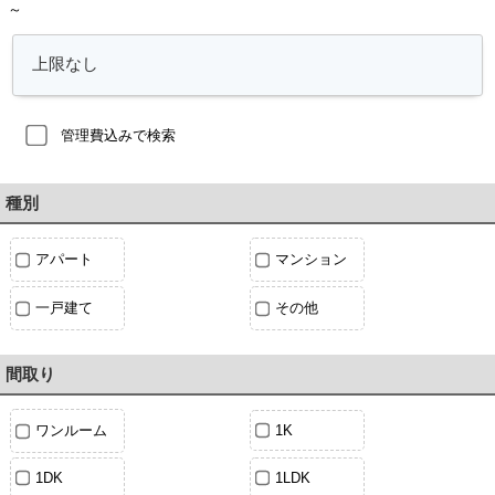
～
管理費込みで検索
種別
アパート
マンション
一戸建て
その他
間取り
ワンルーム
1K
1DK
1LDK