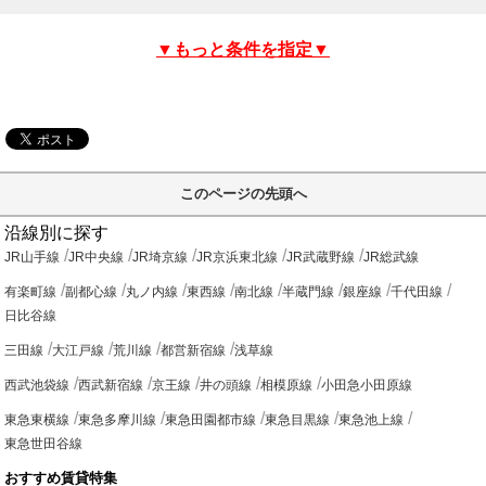
▼もっと条件を指定▼
このページの先頭へ
沿線別に探す
JR山手線
JR中央線
JR埼京線
JR京浜東北線
JR武蔵野線
JR総武線
有楽町線
副都心線
丸ノ内線
東西線
南北線
半蔵門線
銀座線
千代田線
日比谷線
三田線
大江戸線
荒川線
都営新宿線
浅草線
西武池袋線
西武新宿線
京王線
井の頭線
相模原線
小田急小田原線
東急東横線
東急多摩川線
東急田園都市線
東急目黒線
東急池上線
東急世田谷線
おすすめ賃貸特集