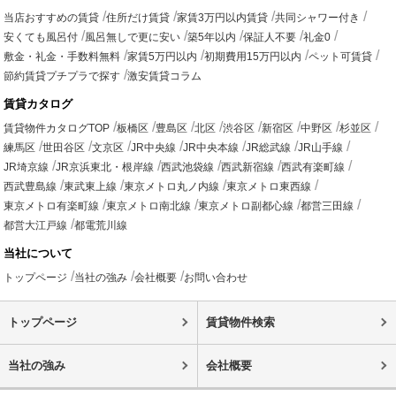
当店おすすめの賃貸
住所だけ賃貸
家賃3万円以内賃貸
共同シャワー付き
安くても風呂付
風呂無しで更に安い
築5年以内
保証人不要
礼金0
敷金・礼金・手数料無料
家賃5万円以内
初期費用15万円以内
ペット可賃貸
節約賃貸プチプラで探す
激安賃貸コラム
賃貸カタログ
賃貸物件カタログTOP
板橋区
豊島区
北区
渋谷区
新宿区
中野区
杉並区
練馬区
世田谷区
文京区
JR中央線
JR中央本線
JR総武線
JR山手線
JR埼京線
JR京浜東北・根岸線
西武池袋線
西武新宿線
西武有楽町線
西武豊島線
東武東上線
東京メトロ丸ノ内線
東京メトロ東西線
東京メトロ有楽町線
東京メトロ南北線
東京メトロ副都心線
都営三田線
都営大江戸線
都電荒川線
当社について
トップページ
当社の強み
会社概要
お問い合わせ
トップページ
賃貸物件検索
当社の強み
会社概要