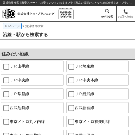
賃貸物件検索 | 激安アパート・格安マンションのネオプラ | 東京の賃貸のことなら株式会社ネオ・プランニング
物件検索
お店へ連絡
TOPページ
賃貸物件検索
沿線・駅から検索する
住みたい沿線
ＪＲ山手線
ＪＲ埼京線
ＪＲ中央線
ＪＲ中央本線
ＪＲ常磐線
ＪＲ総武線
西武池袋線
西武新宿線
東京メトロ丸ノ内線
東京メトロ有楽町線