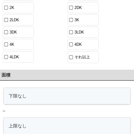
2K
2DK
2LDK
3K
3DK
3LDK
4K
4DK
4LDK
それ以上
面積
～