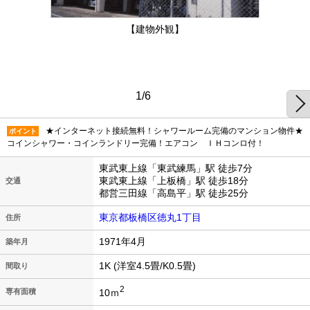
【建物外観】
1/6
★インターネット接続無料！シャワールーム完備のマンション物件★
ポイント
コインシャワー・コインランドリー完備！エアコン ＩＨコンロ付！
東武東上線「東武練馬」駅 徒歩7分
東武東上線「上板橋」駅 徒歩18分
交通
都営三田線「高島平」駅 徒歩25分
東京都板橋区徳丸1丁目
住所
1971年4月
築年月
1K (洋室4.5畳/K0.5畳)
間取り
2
10ｍ
専有面積