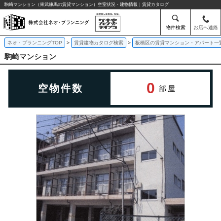
駒崎マンション（東武練馬の賃貸マンション）空室状況・建物情報｜賃貸カタログ
物件検索
お店へ連絡
ネオ・プランニングTOP
賃貸建物カタログ検索
板橋区の賃貸マンション・アパート一
駒崎マンション
0
空物件数
部屋