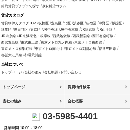
節約賃貸プチプラで探す
激安賃貸コラム
賃貸カタログ
賃貸物件カタログTOP
板橋区
豊島区
北区
渋谷区
新宿区
中野区
杉並区
練馬区
世田谷区
文京区
JR中央線
JR中央本線
JR総武線
JR山手線
JR埼京線
JR京浜東北・根岸線
西武池袋線
西武新宿線
西武有楽町線
西武豊島線
東武東上線
東京メトロ丸ノ内線
東京メトロ東西線
東京メトロ有楽町線
東京メトロ南北線
東京メトロ副都心線
都営三田線
都営大江戸線
都電荒川線
当社について
トップページ
当社の強み
会社概要
お問い合わせ
トップページ
賃貸物件検索
当社の強み
会社概要
03-5985-4401
営業時間 10:00～18:00