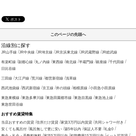
このページの先頭へ
沿線別に探す
JR山手線
JR中央線
JR埼京線
JR京浜東北線
JR武蔵野線
JR総武線
有楽町線
副都心線
丸ノ内線
東西線
南北線
半蔵門線
銀座線
千代田線
日比谷線
三田線
大江戸線
荒川線
都営新宿線
浅草線
西武池袋線
西武新宿線
京王線
井の頭線
相模原線
小田急小田原線
東急東横線
東急多摩川線
東急田園都市線
東急目黒線
東急池上線
東急世田谷線
おすすめ賃貸特集
当店おすすめの賃貸
住所だけ賃貸
家賃3万円以内賃貸
共同シャワー付き
安くても風呂付
風呂無しで更に安い
築5年以内
保証人不要
礼金0
敷金・礼金・手数料無料
家賃5万円以内
初期費用15万円以内
ペット可賃貸