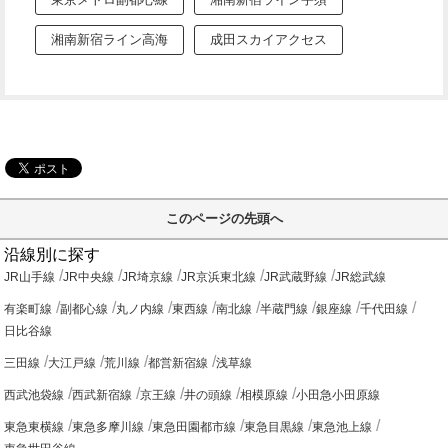
湘南新宿ライン高海
成田スカイアクセス
このページの先頭へ
沿線別に探す
JR山手線
JR中央線
JR埼京線
JR京浜東北線
JR武蔵野線
JR総武線
有楽町線
副都心線
丸ノ内線
東西線
南北線
半蔵門線
銀座線
千代田線
日比谷線
三田線
大江戸線
荒川線
都営新宿線
浅草線
西武池袋線
西武新宿線
京王線
井の頭線
相模原線
小田急小田原線
東急東横線
東急多摩川線
東急田園都市線
東急目黒線
東急池上線