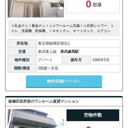
0
部屋
☆礼金ナシ！敷金ナシ！シャワールーム完備！☆共用シャワー、ト
イレ、洗濯機、乾燥機、ＩＨキッチン、オートロック、エアコン
所在地
東京都板橋区徳丸1
交通
東武東上線
東武練馬駅
物件種別
アパート
築年月
1966年5月
階数/構造
2階建 / 木造
物件詳細ページへ
板橋区役所前のワンルーム賃貸マンション
空物件数