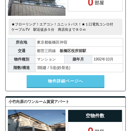
0
部屋
★フローリング！エアコン！ユニットバス！★１口電気コンロ付
ケーブルTV 駅近徒歩５分 商店街まで８０ｍ
所在地
東京都板橋区仲宿
交通
都営三田線
板橋区役所前駅
物件種別
マンション
築年月
1992年10月
階数/構造
3階建 / S造(鉄骨造)
物件詳細ページへ
小竹向原のワンルーム賃貸アパート
空物件数
0