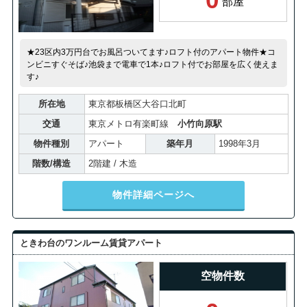
部屋
★23区内3万円台でお風呂ついてます♪ロフト付のアパート物件★コ
ンビニすぐそば♪池袋まで電車で1本♪ロフト付でお部屋を広く使えま
す♪
所在地
東京都板橋区大谷口北町
交通
東京メトロ有楽町線
小竹向原駅
物件種別
アパート
築年月
1998年3月
階数/構造
2階建 / 木造
物件詳細ページへ
ときわ台のワンルーム賃貸アパート
空物件数