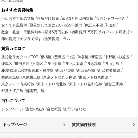
東急世田谷線
おすすめ賃貸特集
当店おすすめの賃貸
住所だけ賃貸
家賃3万円以内賃貸
共同シャワー付き
安くても風呂付
風呂無しで更に安い
築5年以内
保証人不要
礼金0
敷金・礼金・手数料無料
家賃5万円以内
初期費用15万円以内
ペット可賃貸
節約賃貸プチプラで探す
激安賃貸コラム
賃貸カタログ
賃貸物件カタログTOP
板橋区
豊島区
北区
渋谷区
新宿区
中野区
杉並区
練馬区
世田谷区
文京区
JR中央線
JR中央本線
JR総武線
JR山手線
JR埼京線
JR京浜東北・根岸線
西武池袋線
西武新宿線
西武有楽町線
西武豊島線
東武東上線
東京メトロ丸ノ内線
東京メトロ東西線
東京メトロ有楽町線
東京メトロ南北線
東京メトロ副都心線
都営三田線
都営大江戸線
都電荒川線
当社について
トップページ
当社の強み
会社概要
お問い合わせ
トップページ
賃貸物件検索