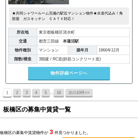
★共同シャワールーム完備の駅近マンション物件★水道代込み！角
部屋 ガスキッチン ＣＡＴＶ対応！
所在地
東京都板橋区清水町
交通
都営三田線
本蓮沼駅
物件種別
マンション
築年月
1966年12月
階数/構造
3階建 / RC造(鉄筋コンクリート造)
物件詳細ページへ
...
1
2
3
4
5
16
次の10件>>
板橋区の募集中賃貸一覧
3
板橋区の募集中賃貸物件が
件見つかりました。