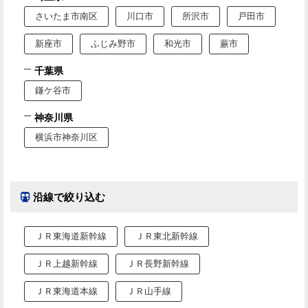
さいたま市南区
川口市
所沢市
戸田市
新座市
ふじみ野市
和光市
蕨市
千葉県
鎌ケ谷市
神奈川県
横浜市神奈川区
沿線で絞り込む
ＪＲ東海道新幹線
ＪＲ東北新幹線
ＪＲ上越新幹線
ＪＲ長野新幹線
ＪＲ東海道本線
ＪＲ山手線