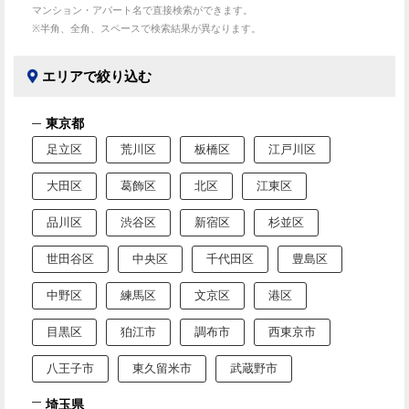
マンション・アパート名で直接検索ができます。
※半角、全角、スペースで検索結果が異なります。
エリアで絞り込む
東京都
足立区
荒川区
板橋区
江戸川区
大田区
葛飾区
北区
江東区
品川区
渋谷区
新宿区
杉並区
世田谷区
中央区
千代田区
豊島区
中野区
練馬区
文京区
港区
目黒区
狛江市
調布市
西東京市
八王子市
東久留米市
武蔵野市
埼玉県