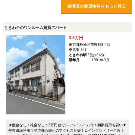
板橋区の賃貸物件をもっと見る
ときわ台のワンルーム賃貸アパート
3.3万円
東京都板橋区前野町3丁目
東武東上線
ときわ台駅
/ 徒歩14分
築年月
1981年9月
★敷金なし！礼金なし！3万円台でシャワールーム付！初期費用も安い★
複数路線利用可能で都心部へのアクセス良好！コインランドリー至近！