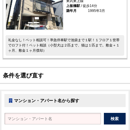
東武東上線
上板橋駅
/ 徒歩14分
築年月
1995年3月
礼金なし！ペット相談可！準急停車駅で池袋まで１駅！１フロア１世帯
でロフト付！ペット相談（小型犬は２匹まで、猫は１匹まで。敷金＋１
ヶ月、敷金１ヶ月償却）
条件を選び直す
マンション・アパート名から探す