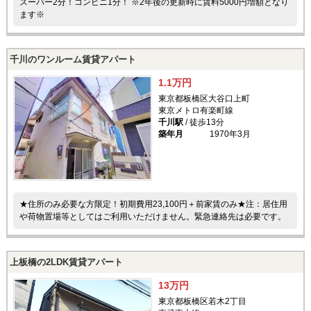
スーパー2分！コンビニ1分！ ※2年後の更新時に賃料5000円増額となり
ます※
千川のワンルーム賃貸アパート
1.1万円
東京都板橋区大谷口上町
東京メトロ有楽町線
千川駅
/ 徒歩13分
築年月
1970年3月
★住所のみ必要な方限定！初期費用23,100円＋前家賃のみ★注：居住用
や荷物置場等としてはご利用いただけません。緊急連絡先は必要です。
上板橋の2LDK賃貸アパート
13万円
東京都板橋区若木2丁目