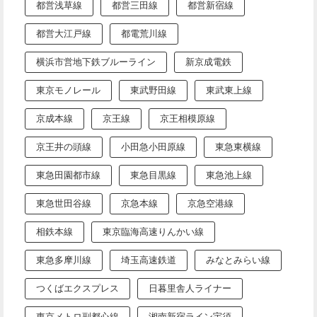
都営浅草線
都営三田線
都営新宿線
都営大江戸線
都電荒川線
横浜市営地下鉄ブルーライン
新京成電鉄
東京モノレール
東武野田線
東武東上線
京成本線
京王線
京王相模原線
京王井の頭線
小田急小田原線
東急東横線
東急田園都市線
東急目黒線
東急池上線
東急世田谷線
京急本線
京急空港線
相鉄本線
東京臨海高速りんかい線
東急多摩川線
埼玉高速鉄道
みなとみらい線
つくばエクスプレス
日暮里舎人ライナー
東京メトロ副都心線
湘南新宿ライン宇須