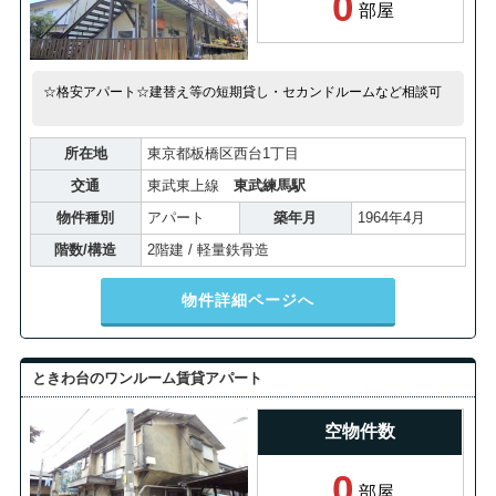
0
部屋
☆格安アパート☆建替え等の短期貸し・セカンドルームなど相談可
所在地
東京都板橋区西台1丁目
交通
東武東上線
東武練馬駅
物件種別
アパート
築年月
1964年4月
階数/構造
2階建 / 軽量鉄骨造
物件詳細ページへ
ときわ台のワンルーム賃貸アパート
空物件数
0
部屋