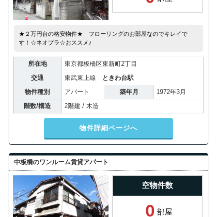
★２万円台の格安物件★ フローリングのお部屋なのでキレイで
す！☆ネオプラ☆おススメ♪
所在地
東京都板橋区東新町2丁目
交通
東武東上線
ときわ台駅
物件種別
アパート
築年月
1972年3月
階数/構造
2階建 / 木造
物件詳細ページへ
中板橋のワンルーム賃貸アパート
空物件数
0
部屋