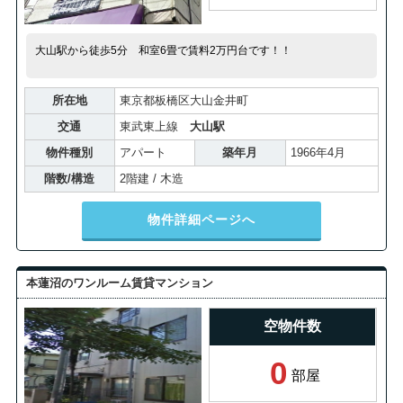
大山駅から徒歩5分 和室6畳で賃料2万円台です！！
所在地
東京都板橋区大山金井町
交通
東武東上線
大山駅
物件種別
アパート
築年月
1966年4月
階数/構造
2階建 / 木造
物件詳細ページへ
本蓮沼のワンルーム賃貸マンション
空物件数
0
部屋