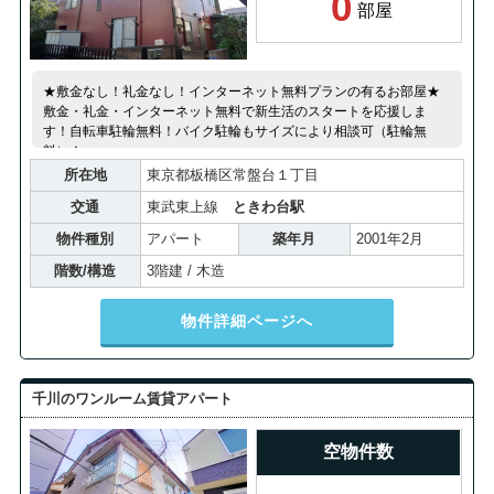
0
部屋
★敷金なし！礼金なし！インターネット無料プランの有るお部屋★
敷金・礼金・インターネット無料で新生活のスタートを応援しま
す！自転車駐輪無料！バイク駐輪もサイズにより相談可（駐輪無
料）！
所在地
東京都板橋区常盤台１丁目
交通
東武東上線
ときわ台駅
物件種別
アパート
築年月
2001年2月
階数/構造
3階建 / 木造
物件詳細ページへ
千川のワンルーム賃貸アパート
空物件数