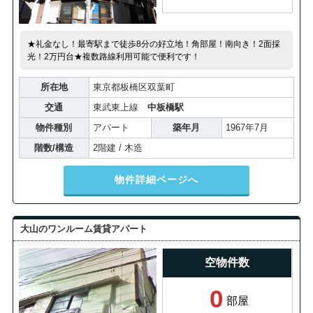
★礼金なし！最寄駅まで徒歩8分の好立地！角部屋！南向き！2面採
光！2万円台★複数路線利用可能で便利です！
所在地
東京都板橋区双葉町
交通
東武東上線
中板橋駅
物件種別
アパート
築年月
1967年7月
階数/構造
2階建 / 木造
物件詳細ページへ
大山のワンルーム賃貸アパート
空物件数
0
部屋