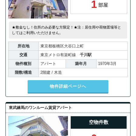
1
部屋
★敷金なし！住所のみ必要な方限定！★注：居住用や荷物置場等と
してはご利用いただけません。
所在地
東京都板橋区大谷口上町
交通
東京メトロ有楽町線
千川駅
物件種別
アパート
築年月
1970年3月
階数/構造
2階建 / 木造
物件詳細ページへ
東武練馬のワンルーム賃貸アパート
空物件数