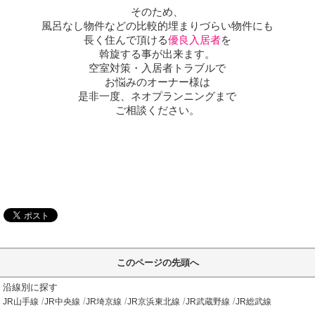
そのため、
風呂なし物件などの比較的埋まりづらい物件にも
長く住んで頂ける
優良入居者
を
斡旋する事が出来ます。
空室対策・入居者トラブルで
お悩みのオーナー様は
是非一度、ネオプランニングまで
ご相談ください。
このページの先頭へ
沿線別に探す
JR山手線
JR中央線
JR埼京線
JR京浜東北線
JR武蔵野線
JR総武線