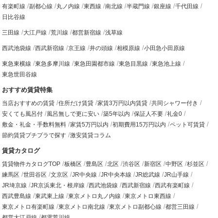
有楽町線
副都心線
丸ノ内線
東西線
南北線
半蔵門線
銀座線
千代田線
日比谷線
三田線
大江戸線
荒川線
都営新宿線
浅草線
西武池袋線
西武新宿線
京王線
井の頭線
相模原線
小田急小田原線
東急東横線
東急多摩川線
東急田園都市線
東急目黒線
東急池上線
東急世田谷線
おすすめ賃貸特集
当店おすすめの賃貸
住所だけ賃貸
家賃3万円以内賃貸
共同シャワー付き
安くても風呂付
風呂無しで更に安い
築5年以内
保証人不要
礼金0
敷金・礼金・手数料無料
家賃5万円以内
初期費用15万円以内
ペット可賃貸
節約賃貸プチプラで探す
激安賃貸コラム
賃貸カタログ
賃貸物件カタログTOP
板橋区
豊島区
北区
渋谷区
新宿区
中野区
杉並区
練馬区
世田谷区
文京区
JR中央線
JR中央本線
JR総武線
JR山手線
JR埼京線
JR京浜東北・根岸線
西武池袋線
西武新宿線
西武有楽町線
西武豊島線
東武東上線
東京メトロ丸ノ内線
東京メトロ東西線
東京メトロ有楽町線
東京メトロ南北線
東京メトロ副都心線
都営三田線
都営大江戸線
都電荒川線