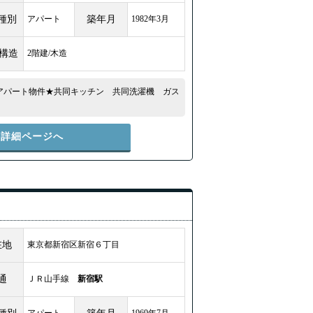
種別
アパート
築年月
1982年3月
/構造
2階建/木造
アパート物件★共同キッチン 共同洗濯機 ガス
件詳細ページへ
在地
東京都新宿区新宿６丁目
通
ＪＲ山手線
新宿駅