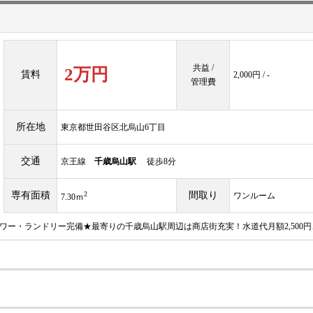
共益 /
2万円
賃料
2,000円 / -
管理費
所在地
東京都世田谷区北烏山6丁目
交通
京王線
千歳烏山駅
徒歩8分
専有面積
2
間取り
ワンルーム
7.30ｍ
ワー・ランドリー完備★最寄りの千歳烏山駅周辺は商店街充実！水道代月額2,500