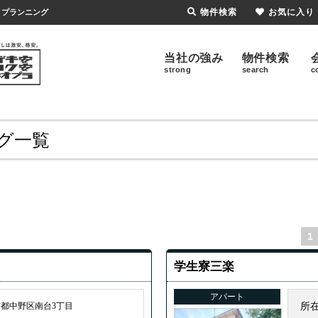
物件検索
お気に入り
・プランニング
当社の強み
物件検索
strong
search
c
グ一覧
1
学生寮三楽
アパート
都中野区南台3丁目
所