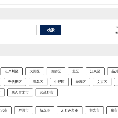
江戸川区
大田区
葛飾区
北区
江東区
品
千代田区
豊島区
中野区
練馬区
文京区
市
東久留米市
武蔵野市
所沢市
戸田市
新座市
ふじみ野市
和光市
蕨市