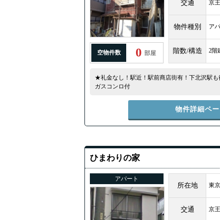
交通
京
物件種別
ア
0
階数/構造
2階
空物件数
部屋
★礼金なし！駅近！駅前商店街有！下北沢駅も
ガスコンロ付
物件詳細ペー
ひまわりの家
アパート
所在地
東京
交通
京