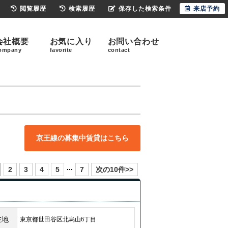
閲覧履歴
検索履歴
保存した検索条件
来店予約
会社概要
お気に入り
お問い合わせ
ompany
favorite
contact
京王線の募集中賃貸はこちら
...
2
3
4
5
7
次の10件>>
在地
東京都世田谷区北烏山6丁目