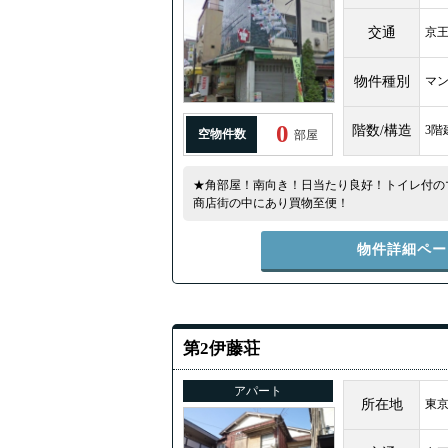
交通
京
物件種別
マ
0
階数/構造
3階
空物件数
部屋
★角部屋！南向き！日当たり良好！トイレ付の
商店街の中にあり買物至便！
物件詳細ペー
第2伊藤荘
アパート
所在地
東京