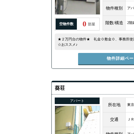
物件種別
ア
0
階数/構造
2階
空物件数
部屋
★２万円台の物件★ 礼金０敷金０、事務所使
☆おススメ♪
物件詳細ペー
葵荘
アパート
所在地
東京
交通
Ｊ