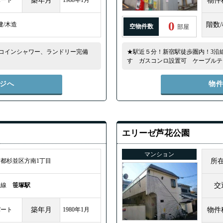
パート
築年月
1988年1月
物件
0
建/木造
階数
空物件数
部屋
コインシャワー、ランドリー完備
★駅近５分！新宿駅徒歩圏内！3沿
す ガスコンロ設置可 ケーブルテ
ジへ
物
エリーゼ芦花公園
マンション
都杉並区方南1丁目
所
王線
笹塚駅
交
パート
築年月
1980年1月
物件