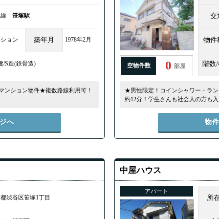
王線
笹塚駅
交
ンション
築年月
1978年2月
物件
0
建/S造(鉄骨造)
階数
空物件数
部屋
マンション物件★複数路線利用可！
★男性限定！コインシャワー・ラン
約12分！学生さんも社会人の方も
ジへ
物
中屋ハウス
アパート
都渋谷区笹塚1丁目
所