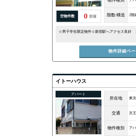
物件種別
ア
0
階数/構造
2階
空物件数
部屋
☆男子学生限定物件☆新宿駅へアクセス良好 
物件詳細ペー
イトーハウス
アパート
所在地
東京
交通
京
物件種別
ア