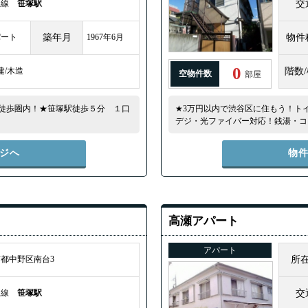
王線
笹塚駅
交
パート
築年月
1967年6月
物件
0
建/木造
階数
空物件数
部屋
徒歩圏内！★笹塚駅徒歩５分 １口
★3万円以内で渋谷区に住もう！ト
デジ・光ファイバー対応！銭湯・コ
ジへ
物
高瀬アパート
アパート
都中野区南台3
所
王線
笹塚駅
交