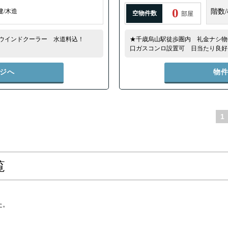
0
建/木造
階数
空物件数
部屋
ウインドクーラー 水道料込！
★千歳烏山駅徒歩圏内 礼金ナシ物
口ガスコンロ設置可 日当たり良好
ジへ
物
1
覧
た。