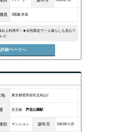
種別
アパート
築年月
1969年7月
/構造
2階建/木造
線以上利用可！★女性限定で一人暮らしも安心で
レビ
件詳細ページへ
在地
東京都世田谷区北烏山1
通
京王線
芦花公園駅
種別
マンション
築年月
1983年11月