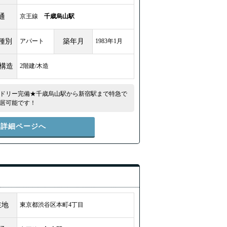
通
京王線
千歳烏山駅
種別
アパート
築年月
1983年1月
/構造
2階建/木造
ドリー完備★千歳烏山駅から新宿駅まで特急で
入居可能です！
件詳細ページへ
在地
東京都渋谷区本町4丁目