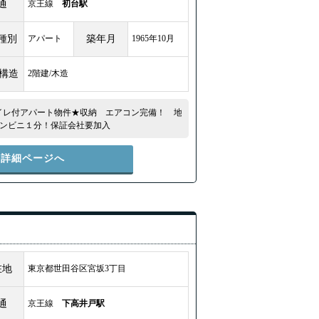
通
京王線
初台駅
種別
アパート
築年月
1965年10月
/構造
2階建/木造
イレ付アパート物件★収納 エアコン完備！ 地
ンビニ１分！保証会社要加入
件詳細ページへ
在地
東京都世田谷区宮坂3丁目
通
京王線
下高井戸駅