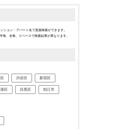
マンション・アパート名で直接検索ができます。
※半角、全角、スペースで検索結果が異なります。
川区
渋谷区
新宿区
港区
目黒区
狛江市