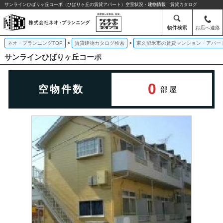
サンラインひばりヶ丘コーポ（ひばりヶ丘の賃貸アパート）空室状況・建物情報｜賃貸カタログ
物件検索
お店へ連絡
ネオ・プランニングTOP
賃貸建物カタログ検索
東久留米市の賃貸マンション・アパー
サンラインひばりヶ丘コーポ
0
空物件数
部屋