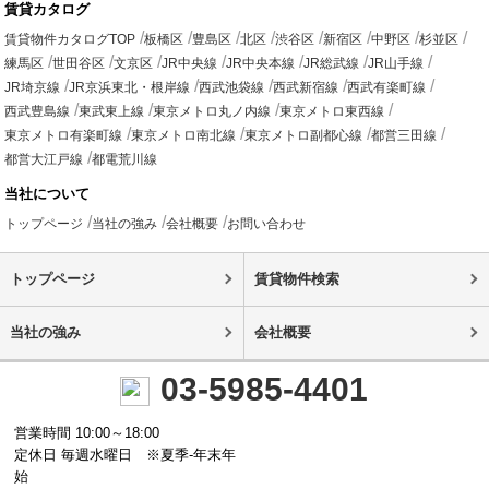
賃貸カタログ
賃貸物件カタログTOP
板橋区
豊島区
北区
渋谷区
新宿区
中野区
杉並区
練馬区
世田谷区
文京区
JR中央線
JR中央本線
JR総武線
JR山手線
JR埼京線
JR京浜東北・根岸線
西武池袋線
西武新宿線
西武有楽町線
西武豊島線
東武東上線
東京メトロ丸ノ内線
東京メトロ東西線
東京メトロ有楽町線
東京メトロ南北線
東京メトロ副都心線
都営三田線
都営大江戸線
都電荒川線
当社について
トップページ
当社の強み
会社概要
お問い合わせ
トップページ
賃貸物件検索
当社の強み
会社概要
03-5985-4401
営業時間 10:00～18:00
定休日 毎週水曜日 ※夏季-年末年
始