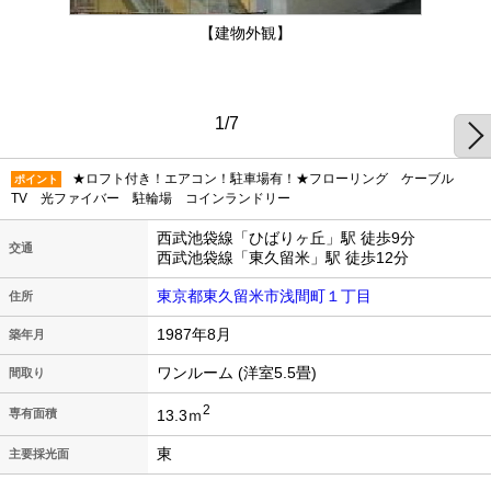
【建物外観】
1/7
★ロフト付き！エアコン！駐車場有！★フローリング ケーブル
ポイント
TV 光ファイバー 駐輪場 コインランドリー
西武池袋線「ひばりヶ丘」駅 徒歩9分
交通
西武池袋線「東久留米」駅 徒歩12分
東京都東久留米市浅間町１丁目
住所
1987年8月
築年月
ワンルーム (洋室5.5畳)
間取り
2
13.3ｍ
専有面積
東
主要採光面