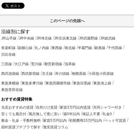
このページの先頭へ
沿線別に探す
JR山手線
JR中央線
JR埼京線
JR京浜東北線
JR武蔵野線
JR総武線
有楽町線
副都心線
丸ノ内線
東西線
南北線
半蔵門線
銀座線
千代田線
日比谷線
三田線
大江戸線
荒川線
都営新宿線
浅草線
西武池袋線
西武新宿線
京王線
井の頭線
相模原線
小田急小田原線
東急東横線
東急多摩川線
東急田園都市線
東急目黒線
東急池上線
東急世田谷線
おすすめ賃貸特集
当店おすすめの賃貸
住所だけ賃貸
家賃3万円以内賃貸
共同シャワー付き
安くても風呂付
風呂無しで更に安い
築5年以内
保証人不要
礼金0
敷金・礼金・手数料無料
家賃5万円以内
初期費用15万円以内
ペット可賃貸
節約賃貸プチプラで探す
激安賃貸コラム