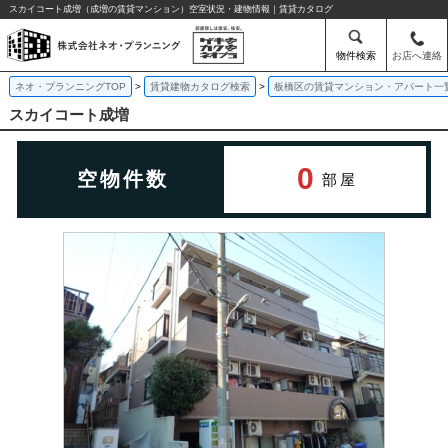
スカイコート成増（成増の賃貸マンション）空室状況・建物情報｜賃貸カタログ
物件検索
お店へ連絡
ネオ・プランニングTOP
賃貸建物カタログ検索
板橋区の賃貸マンション・アパート一
スカイコート成増
0
空物件数
部屋