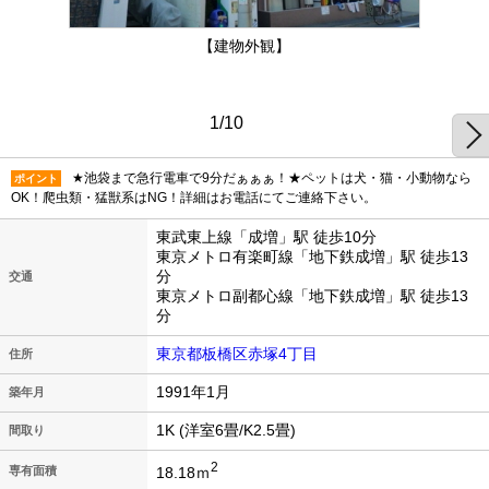
【建物外観】
1/10
★池袋まで急行電車で9分だぁぁぁ！★ペットは犬・猫・小動物なら
ポイント
OK！爬虫類・猛獣系はNG！詳細はお電話にてご連絡下さい。
東武東上線「成増」駅 徒歩10分
東京メトロ有楽町線「地下鉄成増」駅 徒歩13
分
交通
東京メトロ副都心線「地下鉄成増」駅 徒歩13
分
東京都板橋区赤塚4丁目
住所
1991年1月
築年月
1K (洋室6畳/K2.5畳)
間取り
2
18.18ｍ
専有面積