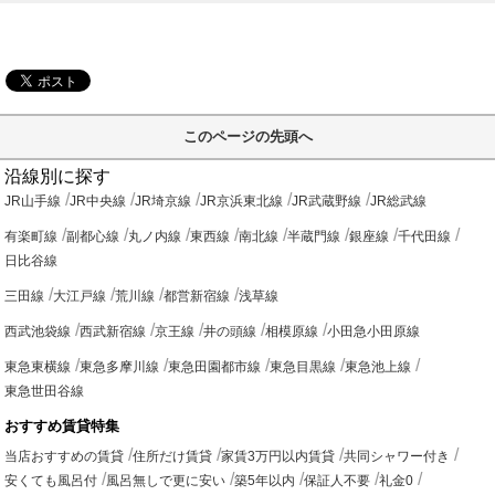
このページの先頭へ
沿線別に探す
JR山手線
JR中央線
JR埼京線
JR京浜東北線
JR武蔵野線
JR総武線
有楽町線
副都心線
丸ノ内線
東西線
南北線
半蔵門線
銀座線
千代田線
日比谷線
三田線
大江戸線
荒川線
都営新宿線
浅草線
西武池袋線
西武新宿線
京王線
井の頭線
相模原線
小田急小田原線
東急東横線
東急多摩川線
東急田園都市線
東急目黒線
東急池上線
東急世田谷線
おすすめ賃貸特集
当店おすすめの賃貸
住所だけ賃貸
家賃3万円以内賃貸
共同シャワー付き
安くても風呂付
風呂無しで更に安い
築5年以内
保証人不要
礼金0