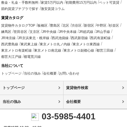
敷金・礼金・手数料無料
家賃5万円以内
初期費用15万円以内
ペット可賃貸
節約賃貸プチプラで探す
激安賃貸コラム
賃貸カタログ
賃貸物件カタログTOP
板橋区
豊島区
北区
渋谷区
新宿区
中野区
杉並区
練馬区
世田谷区
文京区
JR中央線
JR中央本線
JR総武線
JR山手線
JR埼京線
JR京浜東北・根岸線
西武池袋線
西武新宿線
西武有楽町線
西武豊島線
東武東上線
東京メトロ丸ノ内線
東京メトロ東西線
東京メトロ有楽町線
東京メトロ南北線
東京メトロ副都心線
都営三田線
都営大江戸線
都電荒川線
当社について
トップページ
当社の強み
会社概要
お問い合わせ
トップページ
賃貸物件検索
当社の強み
会社概要
03-5985-4401