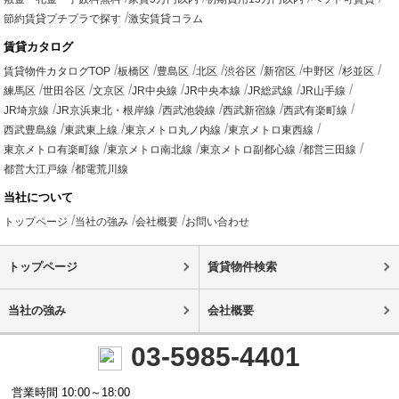
節約賃貸プチプラで探す
激安賃貸コラム
賃貸カタログ
賃貸物件カタログTOP
板橋区
豊島区
北区
渋谷区
新宿区
中野区
杉並区
練馬区
世田谷区
文京区
JR中央線
JR中央本線
JR総武線
JR山手線
JR埼京線
JR京浜東北・根岸線
西武池袋線
西武新宿線
西武有楽町線
西武豊島線
東武東上線
東京メトロ丸ノ内線
東京メトロ東西線
東京メトロ有楽町線
東京メトロ南北線
東京メトロ副都心線
都営三田線
都営大江戸線
都電荒川線
当社について
トップページ
当社の強み
会社概要
お問い合わせ
トップページ
賃貸物件検索
当社の強み
会社概要
03-5985-4401
営業時間 10:00～18:00