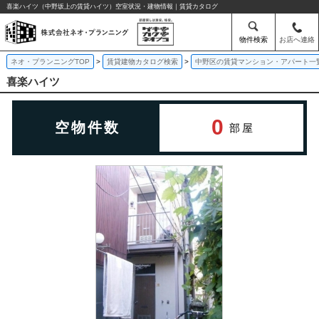
喜楽ハイツ（中野坂上の賃貸ハイツ）空室状況・建物情報｜賃貸カタログ
物件検索
お店へ連絡
ネオ・プランニングTOP
賃貸建物カタログ検索
中野区の賃貸マンション・アパート一
喜楽ハイツ
0
空物件数
部屋