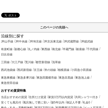
このページの先頭へ
沿線別に探す
JR山手線
JR中央線
JR埼京線
JR京浜東北線
JR武蔵野線
JR総武線
有楽町線
副都心線
丸ノ内線
東西線
南北線
半蔵門線
銀座線
千代田線
日比谷線
三田線
大江戸線
荒川線
都営新宿線
浅草線
西武池袋線
西武新宿線
京王線
井の頭線
相模原線
小田急小田原線
東急東横線
東急多摩川線
東急田園都市線
東急目黒線
東急池上線
東急世田谷線
おすすめ賃貸特集
当店おすすめの賃貸
住所だけ賃貸
家賃3万円以内賃貸
共同シャワー付き
安くても風呂付
風呂無しで更に安い
築5年以内
保証人不要
礼金0
敷金・礼金・手数料無料
家賃5万円以内
初期費用15万円以内
ペット可賃貸