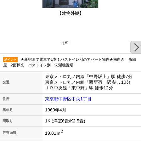
【建物外観】
1/5
★新宿まで電車で1本！バストイレ別のアパート物件★南向き 角部
ポイント
屋 2面採光 バストイレ別 洗濯機置場
東京メトロ丸ノ内線「中野坂上」駅 徒歩7分
東京メトロ丸ノ内線「西新宿」駅 徒歩10分
交通
ＪＲ中央線「東中野」駅 徒歩12分
東京都中野区中央1丁目
住所
1960年4月
築年月
1K (洋室6畳/K2.5畳)
間取り
2
19.81ｍ
専有面積