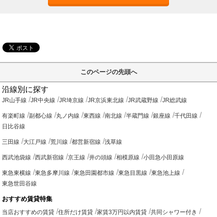
このページの先頭へ
沿線別に探す
JR山手線
JR中央線
JR埼京線
JR京浜東北線
JR武蔵野線
JR総武線
有楽町線
副都心線
丸ノ内線
東西線
南北線
半蔵門線
銀座線
千代田線
日比谷線
三田線
大江戸線
荒川線
都営新宿線
浅草線
西武池袋線
西武新宿線
京王線
井の頭線
相模原線
小田急小田原線
東急東横線
東急多摩川線
東急田園都市線
東急目黒線
東急池上線
東急世田谷線
おすすめ賃貸特集
当店おすすめの賃貸
住所だけ賃貸
家賃3万円以内賃貸
共同シャワー付き