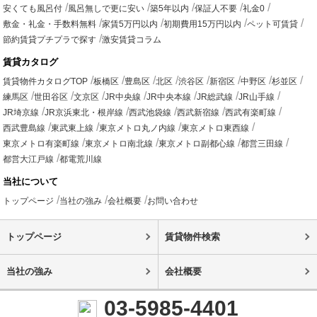
安くても風呂付
風呂無しで更に安い
築5年以内
保証人不要
礼金0
敷金・礼金・手数料無料
家賃5万円以内
初期費用15万円以内
ペット可賃貸
節約賃貸プチプラで探す
激安賃貸コラム
賃貸カタログ
賃貸物件カタログTOP
板橋区
豊島区
北区
渋谷区
新宿区
中野区
杉並区
練馬区
世田谷区
文京区
JR中央線
JR中央本線
JR総武線
JR山手線
JR埼京線
JR京浜東北・根岸線
西武池袋線
西武新宿線
西武有楽町線
西武豊島線
東武東上線
東京メトロ丸ノ内線
東京メトロ東西線
東京メトロ有楽町線
東京メトロ南北線
東京メトロ副都心線
都営三田線
都営大江戸線
都電荒川線
当社について
トップページ
当社の強み
会社概要
お問い合わせ
トップページ
賃貸物件検索
当社の強み
会社概要
03-5985-4401