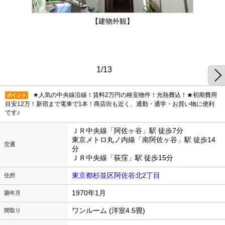
【建物外観】
1/13
★人気の中央線沿線！賃料2万円の格安物件！光熱費込！★初期費用
ポイント
目安12万！新宿まで電車で1本！商店街も近く、通勤・通学・お買い物に便利
です♪
ＪＲ中央線「阿佐ヶ谷」駅 徒歩7分
東京メトロ丸ノ内線「南阿佐ヶ谷」駅 徒歩14
交通
分
ＪＲ中央線「荻窪」駅 徒歩15分
東京都杉並区阿佐谷北2丁目
住所
1970年1月
築年月
ワンルーム (洋室4.5畳)
間取り