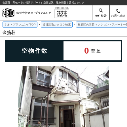
金箔荘（阿佐ヶ谷の賃貸アパート）空室状況・建物情報｜賃貸カタログ
物件検索
お店へ連絡
ネオ・プランニングTOP
賃貸建物カタログ検索
杉並区の賃貸マンション・アパート一
金箔荘
0
空物件数
部屋