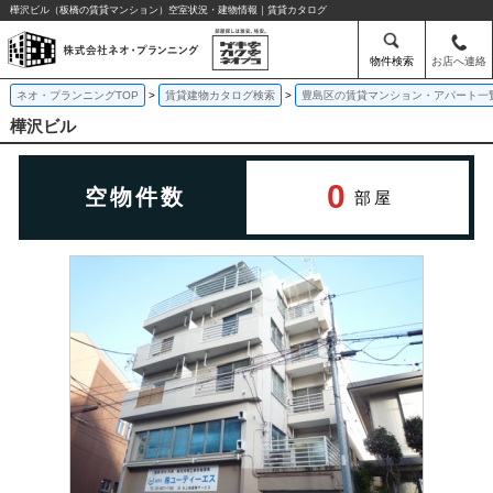
樺沢ビル（板橋の賃貸マンション）空室状況・建物情報｜賃貸カタログ
物件検索
お店へ連絡
ネオ・プランニングTOP
賃貸建物カタログ検索
豊島区の賃貸マンション・アパート一
樺沢ビル
0
空物件数
部屋