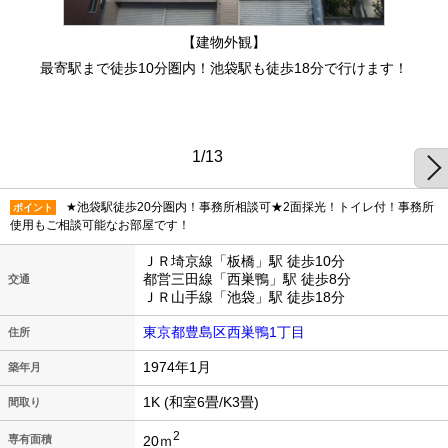
【建物外観】
最寄駅まで徒歩10分圏内！池袋駅も徒歩18分で行けます！
1/13
★池袋駅徒歩20分圏内！事務所相談可★2面採光！トイレ付！事務所
ポイント
使用もご相談可能なお部屋です！
ＪＲ埼京線「板橋」駅 徒歩10分
都営三田線「西巣鴨」駅 徒歩8分
交通
ＪＲ山手線「池袋」駅 徒歩18分
東京都豊島区西巣鴨1丁目
住所
1974年1月
築年月
1K (和室6畳/K3畳)
間取り
2
20ｍ
専有面積