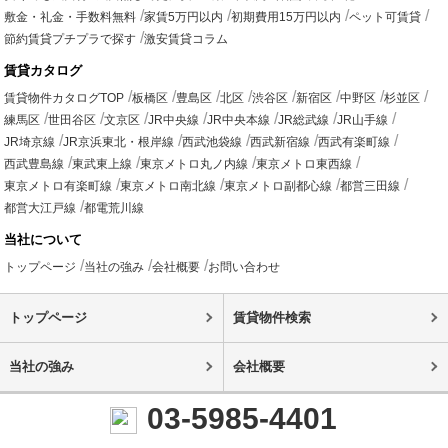
敷金・礼金・手数料無料
家賃5万円以内
初期費用15万円以内
ペット可賃貸
節約賃貸プチプラで探す
激安賃貸コラム
賃貸カタログ
賃貸物件カタログTOP
板橋区
豊島区
北区
渋谷区
新宿区
中野区
杉並区
練馬区
世田谷区
文京区
JR中央線
JR中央本線
JR総武線
JR山手線
JR埼京線
JR京浜東北・根岸線
西武池袋線
西武新宿線
西武有楽町線
西武豊島線
東武東上線
東京メトロ丸ノ内線
東京メトロ東西線
東京メトロ有楽町線
東京メトロ南北線
東京メトロ副都心線
都営三田線
都営大江戸線
都電荒川線
当社について
トップページ
当社の強み
会社概要
お問い合わせ
トップページ
賃貸物件検索
当社の強み
会社概要
03-5985-4401