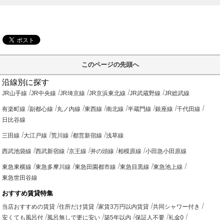
このページの先頭へ
沿線別に探す
JR山手線
JR中央線
JR埼京線
JR京浜東北線
JR武蔵野線
JR総武線
有楽町線
副都心線
丸ノ内線
東西線
南北線
半蔵門線
銀座線
千代田線
日比谷線
三田線
大江戸線
荒川線
都営新宿線
浅草線
西武池袋線
西武新宿線
京王線
井の頭線
相模原線
小田急小田原線
東急東横線
東急多摩川線
東急田園都市線
東急目黒線
東急池上線
東急世田谷線
おすすめ賃貸特集
当店おすすめの賃貸
住所だけ賃貸
家賃3万円以内賃貸
共同シャワー付き
安くても風呂付
風呂無しで更に安い
築5年以内
保証人不要
礼金0