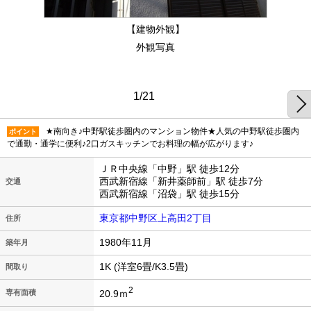
【建物外観】
外観写真
1/21
★南向き♪中野駅徒歩圏内のマンション物件★人気の中野駅徒歩圏内
ポイント
で通勤・通学に便利♪2口ガスキッチンでお料理の幅が広がります♪
ＪＲ中央線「中野」駅 徒歩12分
西武新宿線「新井薬師前」駅 徒歩7分
交通
西武新宿線「沼袋」駅 徒歩15分
東京都中野区上高田2丁目
住所
1980年11月
築年月
1K (洋室6畳/K3.5畳)
間取り
2
20.9ｍ
専有面積