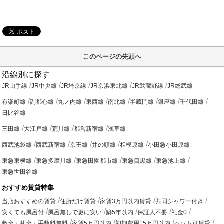
このページの先頭へ
沿線別に探す
JR山手線
JR中央線
JR埼京線
JR京浜東北線
JR武蔵野線
JR総武線
有楽町線
副都心線
丸ノ内線
東西線
南北線
半蔵門線
銀座線
千代田線
日比谷線
三田線
大江戸線
荒川線
都営新宿線
浅草線
西武池袋線
西武新宿線
京王線
井の頭線
相模原線
小田急小田原線
東急東横線
東急多摩川線
東急田園都市線
東急目黒線
東急池上線
東急世田谷線
おすすめ賃貸特集
当店おすすめの賃貸
住所だけ賃貸
家賃3万円以内賃貸
共同シャワー付き
安くても風呂付
風呂無しで更に安い
築5年以内
保証人不要
礼金0
敷金・礼金・手数料無料
家賃5万円以内
初期費用15万円以内
ペット可賃貸