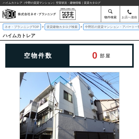
ハイムカトレア（中野の賃貸マンション）空室状況・建物情報｜賃貸カタログ
物件検索
お店へ連絡
ネオ・プランニングTOP
賃貸建物カタログ検索
中野区の賃貸マンション・アパート一
ハイムカトレア
0
空物件数
部屋