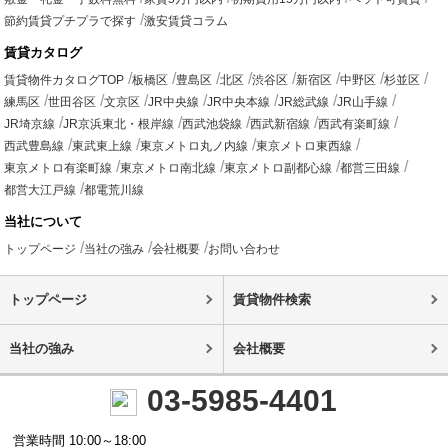
節約賃貸プチプラで探す
激安賃貸コラム
賃貸カタログ
賃貸物件カタログTOP
板橋区
豊島区
北区
渋谷区
新宿区
中野区
杉並区
練馬区
世田谷区
文京区
JR中央線
JR中央本線
JR総武線
JR山手線
JR埼京線
JR京浜東北・根岸線
西武池袋線
西武新宿線
西武有楽町線
西武豊島線
東武東上線
東京メトロ丸ノ内線
東京メトロ東西線
東京メトロ有楽町線
東京メトロ南北線
東京メトロ副都心線
都営三田線
都営大江戸線
都電荒川線
当社について
トップページ
当社の強み
会社概要
お問い合わせ
トップページ
賃貸物件検索
当社の強み
会社概要
03-5985-4401
営業時間 10:00～18:00