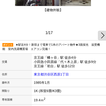
【建物外観】
1/17
★駅近4分！新宿まで電車で1本のアパート物件★3面採光 追焚機
ポイント
能 室内洗濯機置場 エアコン完備！
京王線「幡ヶ谷」駅 徒歩4分
小田急小田原線「代々木上原」駅 徒歩9分
交通
京王線「初台」駅 徒歩12分
東京都渋谷区西原1丁目
住所
1985年1月
築年月
1K (和室6畳/K3畳)
間取り
2
19.4ｍ
専有面積