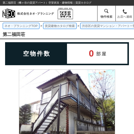
第二福田荘（幡ヶ谷の賃貸アパート）空室状況・建物情報｜賃貸カタログ
物件検索
お店へ連絡
ネオ・プランニングTOP
賃貸建物カタログ検索
渋谷区の賃貸マンション・アパート一
第二福田荘
0
空物件数
部屋