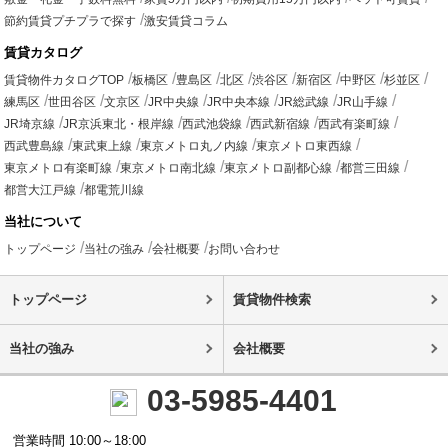
節約賃貸プチプラで探す
激安賃貸コラム
賃貸カタログ
賃貸物件カタログTOP
板橋区
豊島区
北区
渋谷区
新宿区
中野区
杉並区
練馬区
世田谷区
文京区
JR中央線
JR中央本線
JR総武線
JR山手線
JR埼京線
JR京浜東北・根岸線
西武池袋線
西武新宿線
西武有楽町線
西武豊島線
東武東上線
東京メトロ丸ノ内線
東京メトロ東西線
東京メトロ有楽町線
東京メトロ南北線
東京メトロ副都心線
都営三田線
都営大江戸線
都電荒川線
当社について
トップページ
当社の強み
会社概要
お問い合わせ
トップページ
賃貸物件検索
当社の強み
会社概要
03-5985-4401
営業時間 10:00～18:00