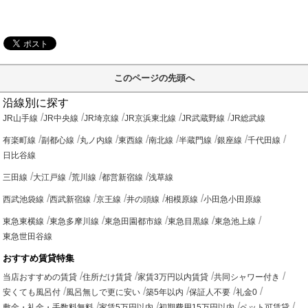
このページの先頭へ
沿線別に探す
JR山手線
JR中央線
JR埼京線
JR京浜東北線
JR武蔵野線
JR総武線
有楽町線
副都心線
丸ノ内線
東西線
南北線
半蔵門線
銀座線
千代田線
日比谷線
三田線
大江戸線
荒川線
都営新宿線
浅草線
西武池袋線
西武新宿線
京王線
井の頭線
相模原線
小田急小田原線
東急東横線
東急多摩川線
東急田園都市線
東急目黒線
東急池上線
東急世田谷線
おすすめ賃貸特集
当店おすすめの賃貸
住所だけ賃貸
家賃3万円以内賃貸
共同シャワー付き
安くても風呂付
風呂無しで更に安い
築5年以内
保証人不要
礼金0
敷金・礼金・手数料無料
家賃5万円以内
初期費用15万円以内
ペット可賃貸