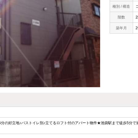
種別 / 構造
階数
築年月
2
5分の好立地♪バストイレ別♪立てるロフト付のアパート物件★池袋駅まで徒歩5分で