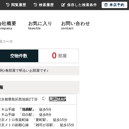
閲覧履歴
検索履歴
保存した検索条件
来店予約
会社概要
お気に入り
お問い合わせ
ompany
favorite
contact
貸コーポ
0
空物件数
部屋
利♪角部屋で明るいお部屋です♪
報
周辺MAP
東京都豊島区西池袋2丁目
ＪＲ山手線
「池袋駅」
徒歩5分
ＪＲ山手線 「目白駅」 徒歩8分
東京メトロ有楽町線 「要町駅」 徒歩15分
東京メトロ副都心線 「雑司が谷駅」 徒歩15分