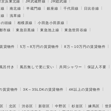
R京浜東北線
JR武蔵野線
JR総武線
西線
南北線
半蔵門線
銀座線
千代田線
日比谷線
宿線
浅草線
井の頭線
相模原線
小田急小田原線
都市線
東急目黒線
東急池上線
東急世田谷線
の賃貸物件
5万～8万円の賃貸物件
8万～10万円の賃貸物件
風呂付き
風呂無しで更に安い
共同シャワー
保証人不要
Kの賃貸物件
3K～3SLDKの賃貸物件
4K以上の賃貸物件
区
北区
渋谷区
新宿区
中野区
杉並区
練馬区
世