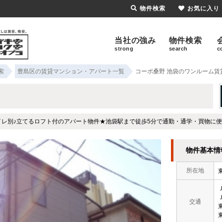
物件検索
お気に入り
当社の強み
物件検索
strong
search
c
索
豊島区の賃貸マンション・アパート一覧
コーポ桑野 池袋のワンルーム賃
イレ別♪立てるロフト付のアパート物件★池袋駅まで徒歩5分で通勤・通学・買物に便
物件基本情
所在地
交通