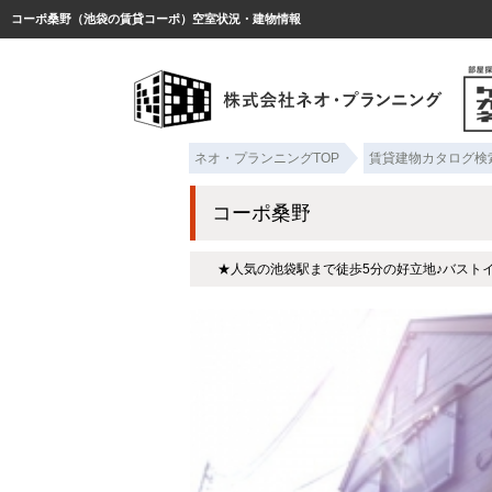
コーポ桑野（池袋の賃貸コーポ）空室状況・建物情報
ネオ・プランニングTOP
賃貸建物カタログ検
コーポ桑野
★人気の池袋駅まで徒歩5分の好立地♪バスト