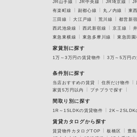
JR山手線
JR中央線
JR埼京線
J
有楽町線
副都心線
丸ノ内線
東
三田線
大江戸線
荒川線
都営新
西武池袋線
西武新宿線
京王線
東急東横線
東急多摩川線
東急田園
家賃別に探す
1万～3万円の賃貸物件
3万～5万円
条件別に探す
当店おすすめの賃貸
住所だけ物件
家賃5万円以内
プチプラで探す
間取り別に探す
1R～1SLDKの賃貸物件
2K～2SLD
賃貸カタログから探す
賃貸物件カタログTOP
板橋区
豊島