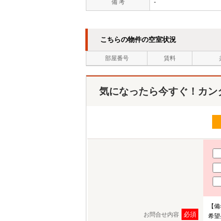
備 考
-
こちらの物件の空室状況
部屋番号
賃料
気になったら今すぐ！カン
【備
必須
お問合せ内容
希望