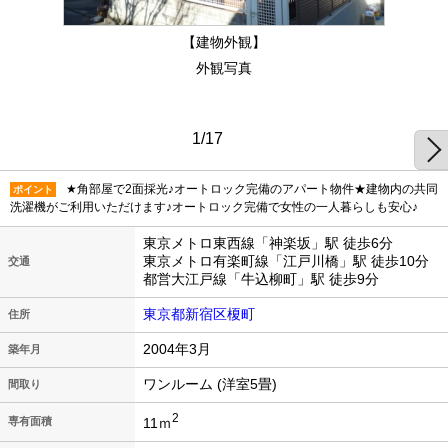
【建物外観】
外観写真
1/17
★角部屋で2面採光♪オートロック完備のアパート物件★建物内の共同
ポイント
洗濯機がご利用いただけます♪オートロック完備で女性の一人暮らしも安心♪
東京メトロ東西線「神楽坂」駅 徒歩6分
東京メトロ有楽町線「江戸川橋」駅 徒歩10分
交通
都営大江戸線「牛込柳町」駅 徒歩9分
東京都新宿区榎町
住所
2004年3月
築年月
ワンルーム (洋室5畳)
間取り
2
11ｍ
専有面積