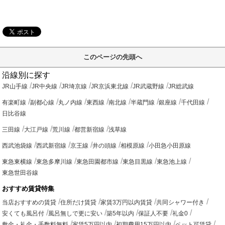
このページの先頭へ
沿線別に探す
JR山手線
JR中央線
JR埼京線
JR京浜東北線
JR武蔵野線
JR総武線
有楽町線
副都心線
丸ノ内線
東西線
南北線
半蔵門線
銀座線
千代田線
日比谷線
三田線
大江戸線
荒川線
都営新宿線
浅草線
西武池袋線
西武新宿線
京王線
井の頭線
相模原線
小田急小田原線
東急東横線
東急多摩川線
東急田園都市線
東急目黒線
東急池上線
東急世田谷線
おすすめ賃貸特集
当店おすすめの賃貸
住所だけ賃貸
家賃3万円以内賃貸
共同シャワー付き
安くても風呂付
風呂無しで更に安い
築5年以内
保証人不要
礼金0
敷金・礼金・手数料無料
家賃5万円以内
初期費用15万円以内
ペット可賃貸