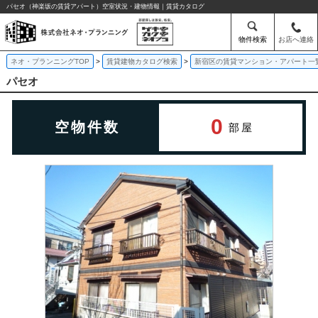
パセオ（神楽坂の賃貸アパート）空室状況・建物情報｜賃貸カタログ
物件検索
お店へ連絡
ネオ・プランニングTOP
賃貸建物カタログ検索
新宿区の賃貸マンション・アパート一
パセオ
0
空物件数
部屋