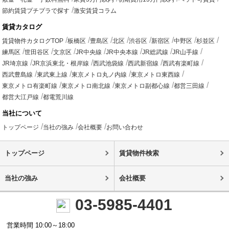
節約賃貸プチプラで探す
激安賃貸コラム
賃貸カタログ
賃貸物件カタログTOP
板橋区
豊島区
北区
渋谷区
新宿区
中野区
杉並区
練馬区
世田谷区
文京区
JR中央線
JR中央本線
JR総武線
JR山手線
JR埼京線
JR京浜東北・根岸線
西武池袋線
西武新宿線
西武有楽町線
西武豊島線
東武東上線
東京メトロ丸ノ内線
東京メトロ東西線
東京メトロ有楽町線
東京メトロ南北線
東京メトロ副都心線
都営三田線
都営大江戸線
都電荒川線
当社について
トップページ
当社の強み
会社概要
お問い合わせ
トップページ
賃貸物件検索
当社の強み
会社概要
03-5985-4401
営業時間 10:00～18:00