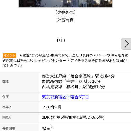
【建物外観】
外観写真
1/13
★駅近4分の好立地♪東南向きで日当たり良好のアパート物件★最寄駅
ポイント
の駅前には複合型ショッピングセンター ・アイテラス落合南長崎があり毎日が
楽しみです♪
都営大江戸線「落合南長崎」駅 徒歩4分
西武新宿線「中井」駅 徒歩10分
交通
西武池袋線「椎名町」駅 徒歩12分
東京都新宿区中落合3丁目
住所
1980年4月
築年月
2DK (和室6畳/和室4.5畳/DK5.5畳)
間取り
2
34ｍ
専有面積