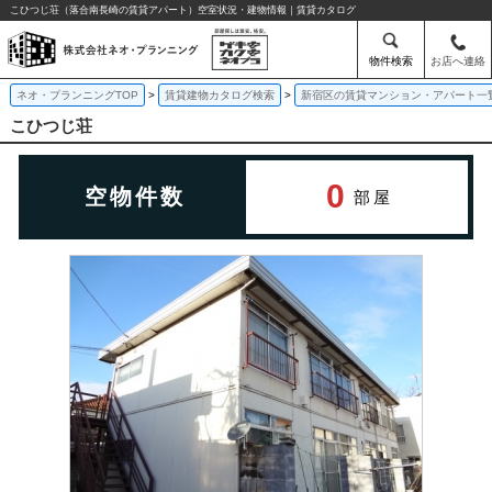
こひつじ荘（落合南長崎の賃貸アパート）空室状況・建物情報｜賃貸カタログ
物件検索
お店へ連絡
ネオ・プランニングTOP
賃貸建物カタログ検索
新宿区の賃貸マンション・アパート一
こひつじ荘
0
空物件数
部屋