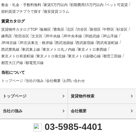
敷金・礼金・手数料無料
家賃5万円以内
初期費用15万円以内
ペット可賃貸
節約賃貸プチプラで探す
激安賃貸コラム
賃貸カタログ
賃貸物件カタログTOP
板橋区
豊島区
北区
渋谷区
新宿区
中野区
杉並区
練馬区
世田谷区
文京区
JR中央線
JR中央本線
JR総武線
JR山手線
JR埼京線
JR京浜東北・根岸線
西武池袋線
西武新宿線
西武有楽町線
西武豊島線
東武東上線
東京メトロ丸ノ内線
東京メトロ東西線
東京メトロ有楽町線
東京メトロ南北線
東京メトロ副都心線
都営三田線
都営大江戸線
都電荒川線
当社について
トップページ
当社の強み
会社概要
お問い合わせ
トップページ
賃貸物件検索
当社の強み
会社概要
03-5985-4401