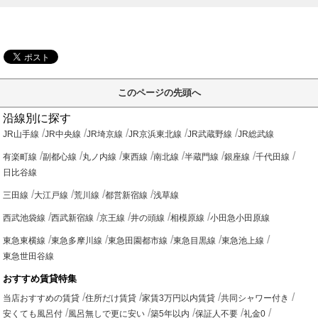
このページの先頭へ
沿線別に探す
JR山手線
JR中央線
JR埼京線
JR京浜東北線
JR武蔵野線
JR総武線
有楽町線
副都心線
丸ノ内線
東西線
南北線
半蔵門線
銀座線
千代田線
日比谷線
三田線
大江戸線
荒川線
都営新宿線
浅草線
西武池袋線
西武新宿線
京王線
井の頭線
相模原線
小田急小田原線
東急東横線
東急多摩川線
東急田園都市線
東急目黒線
東急池上線
東急世田谷線
おすすめ賃貸特集
当店おすすめの賃貸
住所だけ賃貸
家賃3万円以内賃貸
共同シャワー付き
安くても風呂付
風呂無しで更に安い
築5年以内
保証人不要
礼金0