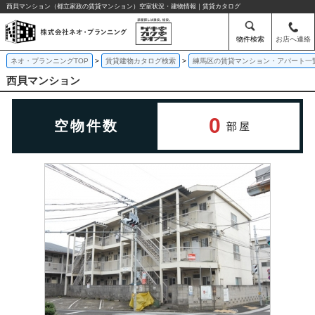
西貝マンション（都立家政の賃貸マンション）空室状況・建物情報｜賃貸カタログ
物件検索
お店へ連絡
ネオ・プランニングTOP
賃貸建物カタログ検索
練馬区の賃貸マンション・アパート一
西貝マンション
0
空物件数
部屋