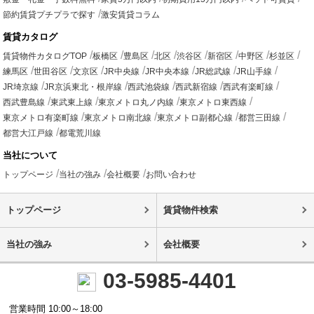
節約賃貸プチプラで探す
激安賃貸コラム
賃貸カタログ
賃貸物件カタログTOP
板橋区
豊島区
北区
渋谷区
新宿区
中野区
杉並区
練馬区
世田谷区
文京区
JR中央線
JR中央本線
JR総武線
JR山手線
JR埼京線
JR京浜東北・根岸線
西武池袋線
西武新宿線
西武有楽町線
西武豊島線
東武東上線
東京メトロ丸ノ内線
東京メトロ東西線
東京メトロ有楽町線
東京メトロ南北線
東京メトロ副都心線
都営三田線
都営大江戸線
都電荒川線
当社について
トップページ
当社の強み
会社概要
お問い合わせ
トップページ
賃貸物件検索
当社の強み
会社概要
03-5985-4401
営業時間 10:00～18:00