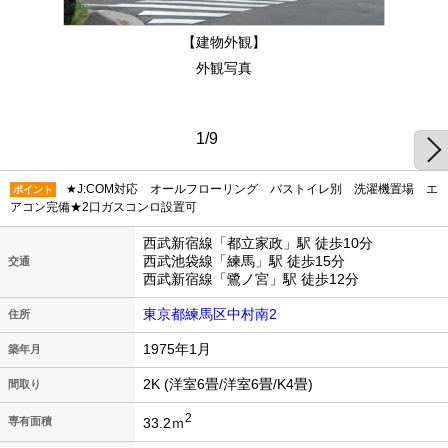
【建物外観】
外観写真
1/9
★J:COM対応 オールフローリング バストイレ別 洗濯機置場 エ
ポイント
アコン完備★2口ガスコンロ設置可
西武新宿線「都立家政」駅 徒歩10分
西武池袋線「練馬」駅 徒歩15分
交通
西武新宿線「鷺ノ宮」駅 徒歩12分
東京都練馬区中村南2
住所
1975年1月
築年月
2K (洋室6畳/洋室6畳/K4畳)
間取り
2
33.2ｍ
専有面積