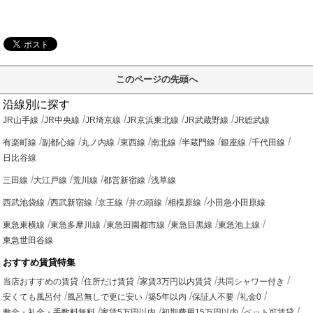
このページの先頭へ
沿線別に探す
JR山手線
JR中央線
JR埼京線
JR京浜東北線
JR武蔵野線
JR総武線
有楽町線
副都心線
丸ノ内線
東西線
南北線
半蔵門線
銀座線
千代田線
日比谷線
三田線
大江戸線
荒川線
都営新宿線
浅草線
西武池袋線
西武新宿線
京王線
井の頭線
相模原線
小田急小田原線
東急東横線
東急多摩川線
東急田園都市線
東急目黒線
東急池上線
東急世田谷線
おすすめ賃貸特集
当店おすすめの賃貸
住所だけ賃貸
家賃3万円以内賃貸
共同シャワー付き
安くても風呂付
風呂無しで更に安い
築5年以内
保証人不要
礼金0
敷金・礼金・手数料無料
家賃5万円以内
初期費用15万円以内
ペット可賃貸