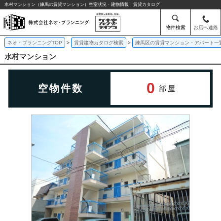
水村マンション（練馬の賃貸マンション）空室状況・建物情報｜賃貸カタログ
物件検索
お店へ連絡
ネオ・プランニングTOP
賃貸建物カタログ検索
練馬区の賃貸マンション・アパート一
水村マンション
0
空物件数
部屋