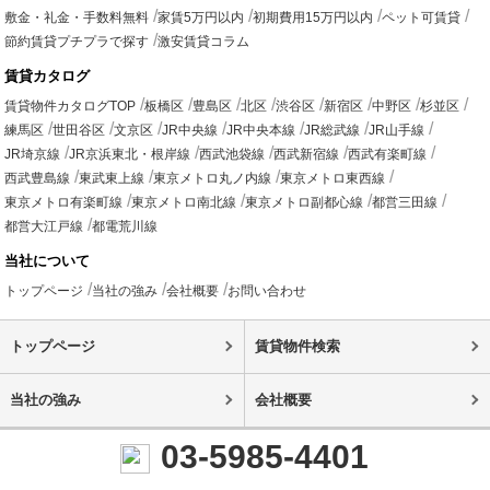
敷金・礼金・手数料無料
家賃5万円以内
初期費用15万円以内
ペット可賃貸
節約賃貸プチプラで探す
激安賃貸コラム
賃貸カタログ
賃貸物件カタログTOP
板橋区
豊島区
北区
渋谷区
新宿区
中野区
杉並区
練馬区
世田谷区
文京区
JR中央線
JR中央本線
JR総武線
JR山手線
JR埼京線
JR京浜東北・根岸線
西武池袋線
西武新宿線
西武有楽町線
西武豊島線
東武東上線
東京メトロ丸ノ内線
東京メトロ東西線
東京メトロ有楽町線
東京メトロ南北線
東京メトロ副都心線
都営三田線
都営大江戸線
都電荒川線
当社について
トップページ
当社の強み
会社概要
お問い合わせ
トップページ
賃貸物件検索
当社の強み
会社概要
03-5985-4401