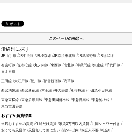
このページの先頭へ
沿線別に探す
JR山手線
JR中央線
JR埼京線
JR京浜東北線
JR武蔵野線
JR総武線
有楽町線
副都心線
丸ノ内線
東西線
南北線
半蔵門線
銀座線
千代田線
日比谷線
三田線
大江戸線
荒川線
都営新宿線
浅草線
西武池袋線
西武新宿線
京王線
井の頭線
相模原線
小田急小田原線
東急東横線
東急多摩川線
東急田園都市線
東急目黒線
東急池上線
東急世田谷線
おすすめ賃貸特集
当店おすすめの賃貸
住所だけ賃貸
家賃3万円以内賃貸
共同シャワー付き
安くても風呂付
風呂無しで更に安い
築5年以内
保証人不要
礼金0