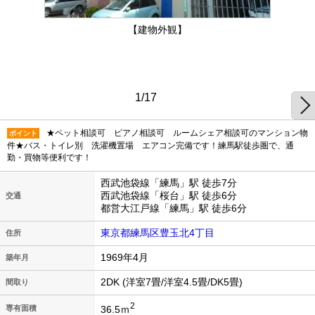
【建物外観】
1/17
★ペット相談可 ピアノ相談可 ルームシェア相談可のマンション物
ポイント
件★バス・トイレ別 洗濯機置場 エアコン完備です！練馬駅徒歩圏で、通
勤・買物等便利です！
西武池袋線「練馬」駅 徒歩7分
西武池袋線「桜台」駅 徒歩6分
交通
都営大江戸線「練馬」駅 徒歩6分
東京都練馬区豊玉北4丁目
住所
1969年4月
築年月
2DK (洋室7畳/洋室4.5畳/DK5畳)
間取り
2
36.5ｍ
専有面積